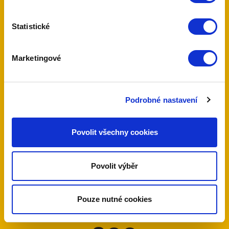
7
Statistické
let servisní podpory
Marketingové
více než
Podrobné nastavení
23
Povolit všechny cookies
let zkušeností
Povolit výběr
Pouze nutné cookies
více než