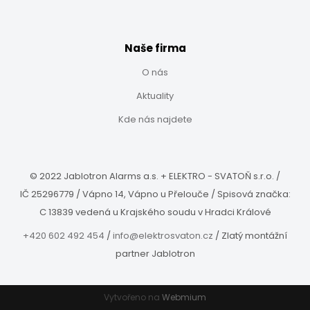
Naše firma
O nás
Aktuality
Kde nás najdete
© 2022 Jablotron Alarms a.s. +
ELEKTRO - SVATOŇ s.r.o.
/
IČ 25296779 / Vápno 14, Vápno u Přelouče / Spisová značka:
C 13839 vedená u Krajského soudu v Hradci Králové
+420 602 492 454
/
info@elektrosvaton.cz
/ Zlatý montážní
partner Jablotron
Vytvořeno na
Webmium